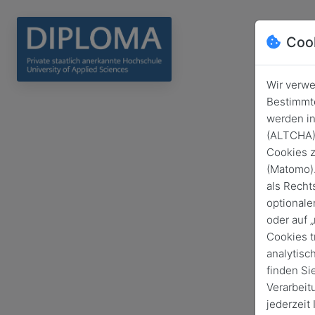
Coo
Wir verwe
Bestimmte
werden in
(ALTCHA) 
Cookies z
(Matomo).
als Recht
optionale
oder auf 
Cookies t
analytisc
finden Si
Verarbeit
jederzeit