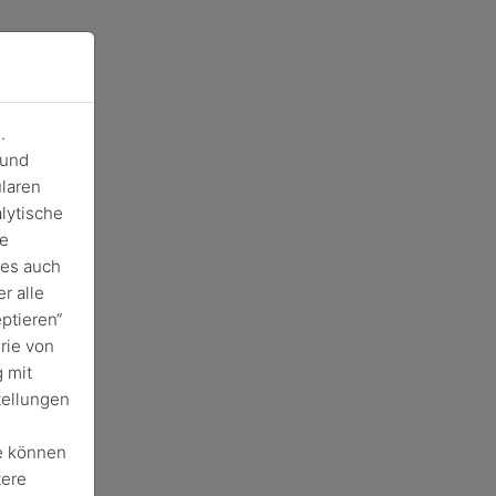
.
 und
laren
lytische
de
ies auch
r alle
ptieren“
rie von
 mit
tellungen
e können
tere