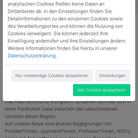
analytischen Cookies fließen keine Daten an
Drittanbieter ab. In den Einstellungen finden Sie
Detailinformationen zu den einzelnen Cookies sowie
des Verarbeitungsortes und können die Nutzung von
Cookies verweigern. Sie können jederzeit Ihre
Einwilligung widerrufen und Ihre Einstellungen ändern.
Angebot eines externen Dienstleisters: Eine politische
Weitere Informationen finden Sie hierzu in unserer
Studienreise in den Nahen Osten vom 01.04.-10.04.2025
Datenschutzerklärung
.
Nicht jede*r weiß, dass die Wurzeln des Nahostkonflikts
im Jahre 1948 liegen und dieser Konflikt bereits durch
Nur notwendige Cookies akzeptieren
Einstellungen
eine Vielzahl an Schlüsselereignissen gezeichnet ist. Auf
unserer Studienreise beschäftigen wir uns intensiv mit
Alle Cookies akzeptieren
eben diesem Konflikt im Nahen Osten.
Das Haschemitische Königreich Jordanien befindet sich in
einer friedlichen Oase zwischen den verschiedenen
Unruhen dieser Region.
Auf unserer Reise sind diverse Begegnungen mit
Politiker*innen, Journalist*innen, Professor*innen, NGOs,