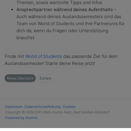
Themen, sowie wertvolle Tipps und Infos.
Ansprechpartner während deines Aufenthalts
–
Auch während deines Auslandssemesters sind das
Team von World of Students und ihre Partnerunis für
dich da, wenn du Fragen oder Unterstützung
brauchst.
Finde mit
World of Students
das passende Ziel für dein
Auslandssemester! Starte deine Reise jetzt!
News Übersicht
Zurück
Impressum
Datenschutzerklärung
Cookies
Copyright © 2026 DIPLOMA Alumni Netz, Bad Sooden-Allendorf
Powered by Alumnii