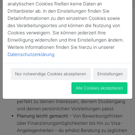
analytischen Cookies fließen keine Daten an
Drittanbieter ab. In den Einstellungen finden Sie
Detailinformationen zu den einzelnen Cookies sowie
des Verarbeitungsortes und können die Nutzung von
Cookies verweigern. Sie können jederzeit Ihre
Einwilligung widerrufen und Ihre Einstellungen ändern.
Träumst du von einem Auslandssemester, weißt aber
Weitere Informationen finden Sie hierzu in unserer
nicht, wo du anfangen sollst? Dann bist du bei World of
Datenschutzerklärung
.
Students genau richtig! Hier wird dir kostenlose
Auslandsberatung geboten und Schritt für Schritt auf
dem Weg zu deinem perfekten Auslandssemester
Nur notwendige Cookies akzeptieren
Einstellungen
geholfen.
Die richtige Universität finden
–
World of Students
Alle Cookies akzeptieren
helfen dir dabei, die Hochschule zu finden, die
perfekt zu deinen Interessen, deinem Studiengang
und deinen persönlichen Vorstellungen passt.
Planung leicht gemacht
– Von Bewerbungsfristen
über Finanzierungsmöglichkeiten bis hin zu Visa-
Angelegenheiten – du erhälst Beratung zu jeglichen