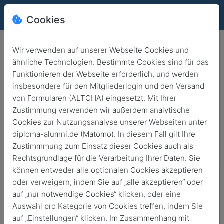
Cookies
Wir verwenden auf unserer Webseite Cookies und
ähnliche Technologien. Bestimmte Cookies sind für das
Funktionieren der Webseite erforderlich, und werden
D.SIGN Summit, das kreative
insbesondere für den Mitgliederlogin und den Versand
Hochschul-Weekend für
von Formularen (ALTCHA) eingesetzt. Mit Ihrer
Studierende aus Gestaltung &
Zustimmung verwenden wir außerdem analytische
Cookies zur Nutzungsanalyse unserer Webseiten unter
Medien.
diploma-alumni.de (Matomo). In diesem Fall gilt Ihre
Zustimmmung zum Einsatz dieser Cookies auch als
Zurück
25. März 2026
News
Rechtsgrundlage für die Verarbeitung Ihrer Daten. Sie
können entweder alle optionalen Cookies akzeptieren
oder verweigern, indem Sie auf „alle akzeptieren“ oder
auf „nur notwendige Cookies“ klicken, oder eine
Auswahl pro Kategorie von Cookies treffen, indem Sie
auf „Einstellungen“ klicken. Im Zusammenhang mit