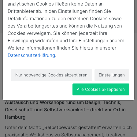
analytischen Cookies fließen keine Daten an
Drittanbieter ab. In den Einstellungen finden Sie
Detailinformationen zu den einzelnen Cookies sowie
des Verarbeitungsortes und können die Nutzung von
Cookies verweigern. Sie können jederzeit Ihre
Einwilligung widerrufen und Ihre Einstellungen ändern.
Weitere Informationen finden Sie hierzu in unserer
Datenschutzerklärung
.
Liebe Student*innen. Der Workshopplan (Anhang) ist
raus. Spannende Themen erwarten euch! Seid noch
Nur notwendige Cookies akzeptieren
Einstellungen
dabei und meldet euch an!! Der D.SIGN Summit ist das
kreative Hochschul-Weekend für Studierende aus
Alle Cookies akzeptieren
Gestaltung & Medien. Drei Tage voller Inspiration,
Austausch und Workshops rund um Design, Technik,
Gesellschaft und Selbstwirksamkeit – direkt vor Ort in
Hamburg.
Unter dem Motto
„Selbstbewusst gestalten“
erwarten dich
praxisnahe Workshops zu Selbstmanagement, kreativen