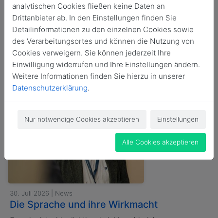
analytischen Cookies fließen keine Daten an
Alle
news
News
Veranstaltung
Drittanbieter ab. In den Einstellungen finden Sie
Detailinformationen zu den einzelnen Cookies sowie
des Verarbeitungsortes und können die Nutzung von
Cookies verweigern. Sie können jederzeit Ihre
News durchsuchen
Einwilligung widerrufen und Ihre Einstellungen ändern.
Weitere Informationen finden Sie hierzu in unserer
Datenschutzerklärung
.
Nur notwendige Cookies akzeptieren
Einstellungen
Alle Cookies akzeptieren
30. Juli 2026 | News
Die Sprache und ihre Wirkmacht