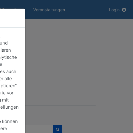
(current)
AQ
News
Veranstaltungen
Login
.
 und
laren
lytische
de
ies auch
r alle
ptieren“
rie von
 mit
tellungen
e können
urchsuchen
tere