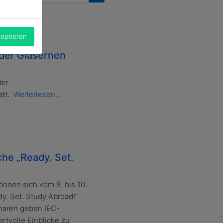
zeptieren
der Gläsernen
der
att.
Weiterlesen...
che „Ready. Set.
nnen sich vom 8. bis 10.
dy. Set. Study Abroad!“
inaren geben IEC-
rtvolle Einblicke zu