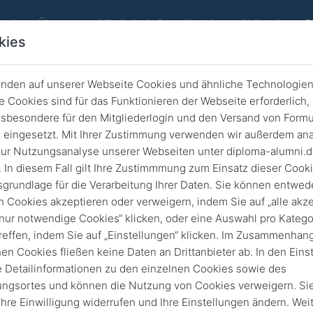
werk
Über uns
Mitgliedschaft
Kontakt
Aktiv sein
F
kies
nden auf unserer Webseite Cookies und ähnliche Technologien
 Cookies sind für das Funktionieren der Webseite erforderlich,
sbesondere für den Mitgliederlogin und den Versand von Formu
eingesetzt. Mit Ihrer Zustimmung verwenden wir außerdem ana
News
ur Nutzungsanalyse unserer Webseiten unter diploma-alumni.
 In diesem Fall gilt Ihre Zustimmmung zum Einsatz dieser Cook
sgrundlage für die Verarbeitung Ihrer Daten. Sie können entwede
Zurück
Archivierte News
n Cookies akzeptieren oder verweigern, indem Sie auf „alle akze
„nur notwendige Cookies“ klicken, oder eine Auswahl pro Katego
Alle
news
News
Veranstaltung
reffen, indem Sie auf „Einstellungen“ klicken. Im Zusammenhang
hen Cookies fließen keine Daten an Drittanbieter ab. In den Eins
e Detailinformationen zu den einzelnen Cookies sowie des
ungsortes und können die Nutzung von Cookies verweigern. Si
News d
 Ihre Einwilligung widerrufen und Ihre Einstellungen ändern. Wei