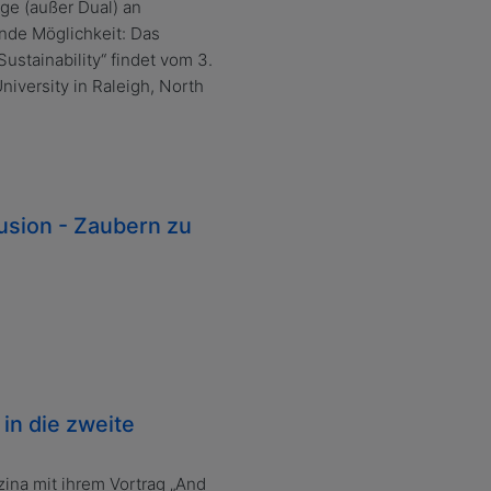
nge (außer Dual) an
nde Möglichkeit: Das
stainability“ findet vom 3.
niversity in Raleigh, North
usion - Zaubern zu
n die zweite
ina mit ihrem Vortrag „And