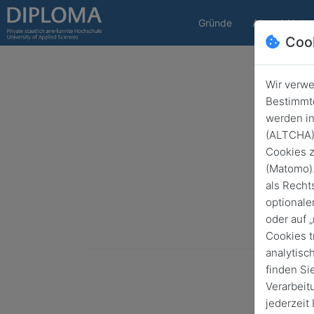
Gründe
Alumni-Netz
Coo
Wir verwe
Bestimmte
werden in
(ALTCHA) 
Cookies z
(Matomo).
als Recht
optionale
oder auf 
Cookies t
analytisc
finden Si
Verarbeit
jederzeit