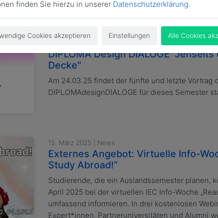
onen finden Sie hierzu in unserer
Datenschutzerklärung
.
wendige Cookies akzeptieren
Einstellungen
Alle Cookies ak
17. März 2025
DIPLOMA Design DIALOGE "Jenseits 
Decke"
Am 24.03.25 findet der fünfte und letzte Vortrag 
DIPLOMAdesignDIALOGE für dieses Semester st
15. März 2025 | News
Externes Angebot: Virtuelle Info-Wo
Study Abroad!“
Studierende, die ein Auslandssemester planen, kö
April 2025 bei der virtuellen IEC Info-Woche „Rea
umfassend informieren. In drei kostenlosen Web
Expert*innen, Partneruniversitäten und Alumni we