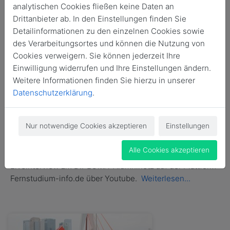
analytischen Cookies fließen keine Daten an
Drittanbieter ab. In den Einstellungen finden Sie
Detailinformationen zu den einzelnen Cookies sowie
News durchsuchen
des Verarbeitungsortes und können die Nutzung von
Cookies verweigern. Sie können jederzeit Ihre
Einwilligung widerrufen und Ihre Einstellungen ändern.
22. Mai 2019
Weitere Informationen finden Sie hierzu in unserer
Video zum DIPLOMA Alumninetz.
Datenschutzerklärung
.
Hintergründe und wie funktioiert es? Was
verbirgt sich dahinter?
Nur notwendige Cookies akzeptieren
Einstellungen
Erfolgreich Präsentieren, Gedächtnistraining, gutes
Schreiben. Was ist ein Alumninetzwerk und wie hilft es
Alle Cookies akzeptieren
mir in meinem Studium und späterem Berufsleben?
Liveinterview zm DIPLOMA-Alumninetz auf der Plattform
Fernstudium-info.de über Youtube.
Weiterlesen...